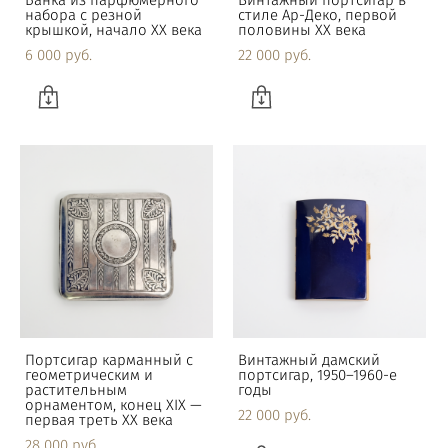
Банка из парфюмерного
Винтажный портсигар в
набора с резной
стиле Ар-Деко, первой
крышкой, начало XX века
половины XX века
6 000 pуб.
22 000 pуб.
Портсигар карманный с
Винтажный дамский
геометрическим и
портсигар, 1950–1960-е
растительным
годы
орнаментом, конец XIX —
22 000 pуб.
первая треть XX века
28 000 pуб.