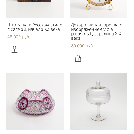
Шкатулка в Русском стиле
Декоративная тарелка с
с басмой, начало XX века
изображением viola
palustris l., середина XIX
48 000 pуб.
века
80 000 pуб.