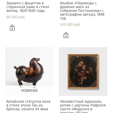
Зеркало с фацетом в
Альбом «Переводы с
старинной раме в стиле
древних икон из
ампир, 1820-1830 годы
собрания Постникова» с
автографом автора, 1898
68 000 pуб.
год
420 000 pуб.
НОВИНКА
Китайская статуэтка коня
Неизвестный художник,
в стиле эпохи Тан из
копия с картины Рафаэля
бронзы, начало XX века
Санти «Мадонна в
кресле», XIX век