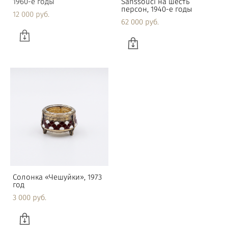
1960-е годы
Sanssouci на шесть
персон, 1940-е годы
12 000 pуб.
62 000 pуб.
Солонка «Чешуйки», 1973
Мельхиоровая солонка
год
№2, 1960–1970-е года
3 000 pуб.
1 500 pуб.