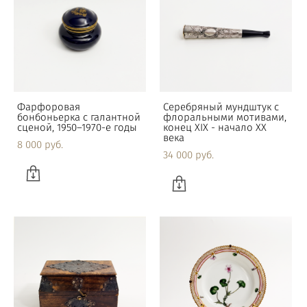
Фарфоровая
Серебряный мундштук с
бонбоньерка с галантной
флоральными мотивами,
сценой, 1950–1970-е годы
конец XIX - начало XX
века
8 000 pуб.
34 000 pуб.