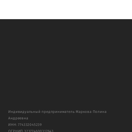
а
Индивидуальный предприниматель Маркова Полина
Андреевна
ИНН: 774332045239
ОГРНИП 323774600317643