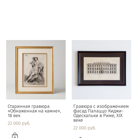
берегу, 1960-е годы
двух видов скворцов и
иволгой, 1837 года
8 600 pуб.
8 200 pуб.
Старинная гравюра
Гравюра с изображением
«Обнаженная на камне»,
фасад Палаццо Киджи-
18 век
Одескальки в Риме, XIX
веке
22 000 pуб.
22 000 pуб.