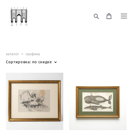
каталог
>
графика
Сортировка:
по скидке