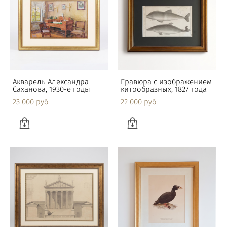
Акварель Александра
Гравюра с изображением
Саханова, 1930-е годы
китообразных, 1827 года
23 000 pуб.
22 000 pуб.